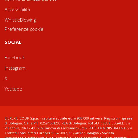
Accessibilità
WhistleBlowing
Preferenze cookie
SOCIAL
Facebook
Instagram
X
Youtube
LIBRERIE.COOP S.p.a. - capitale sociale euro 900.000 int.vers. Registro imprese
di Bologna, C.F. e P.I.: 02591561200 REA di Bologna: 451543 ; SEDE LEGALE: via
Villanova, 29/7 - 40055 Villanova di Castenaso (BO) - SEDE AMMINISTRATIVA: via
Trattati Comunitari Europei 1957-2007, 13 - 40127 Bologna - Società
unipersonale sottoposta alla Direzione e Coordinamento di Coop Alleanza 3.0