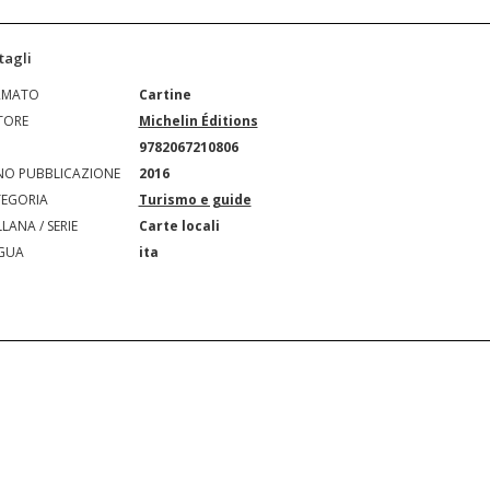
tagli
RMATO
Cartine
TORE
Michelin Éditions
N
9782067210806
O PUBBLICAZIONE
2016
EGORIA
Turismo e guide
LANA / SERIE
Carte locali
GUA
ita