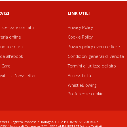
RVIZI
LINK UTILI
istenza e contatti
Privacy Policy
reria online
Cookie Policy
nota e ritira
Privacy policy eventi e fiere
da all'ebook
Condizioni generali di vendita
t Card
Termini di utilizzo del sito
riviti alla Newsletter
Accessibilità
WhistleBlowing
Preferenze cookie
t.vers. Registro imprese di Bologna, C.F. e P.I.: 02591561200 REA di
0055 Villanova di Castenaso (BO) - SEDE AMMINISTRATIVA: via Trattati