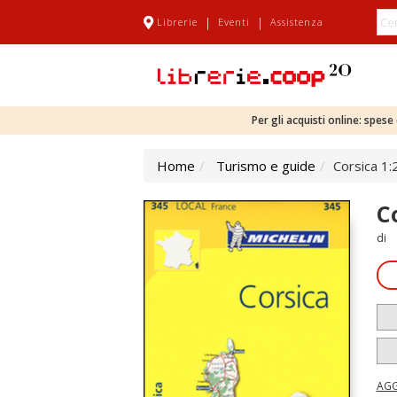
|
|
Librerie
Eventi
Assistenza
Per gli acquisti online: spes
Home
Turismo e guide
Corsica 1
C
di
AGG