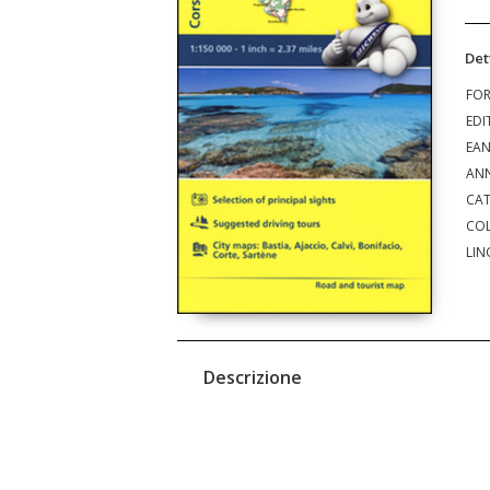
Det
FO
EDI
EA
ANN
CAT
COL
LIN
Descrizione