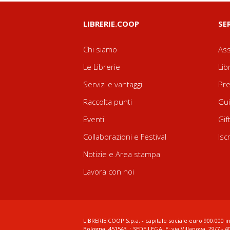
LIBRERIE.COOP
SE
Chi siamo
Ass
Le Librerie
Lib
Servizi e vantaggi
Pre
Raccolta punti
Gui
Eventi
Gif
Collaborazioni e Festival
Isc
Notizie e Area stampa
Lavora con noi
LIBRERIE.COOP S.p.a. - capitale sociale euro 900.000 in
Bologna: 451543 ; SEDE LEGALE: via Villanova, 29/7 - 4