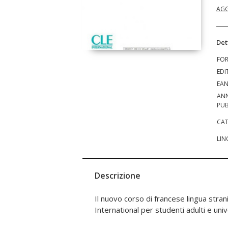
AGG
Det
FO
EDI
EA
AN
PUB
CAT
LIN
Descrizione
Il nuovo corso di francese lingua stran
International per studenti adulti e unive