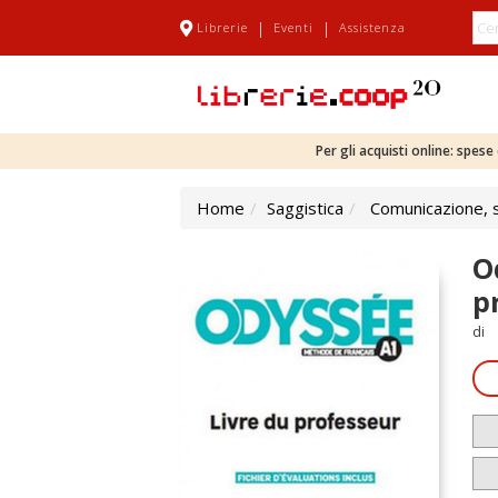
|
|
Librerie
Eventi
Assistenza
Per gli acquisti online: spes
Home
Saggistica
Comunicazione, sc
O
p
di