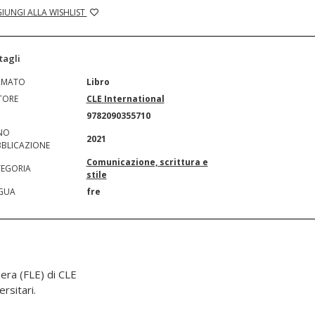
IUNGI ALLA WISHLIST
tagli
RMATO
Libro
TORE
CLE International
N
9782090355710
NO
2021
BLICAZIONE
Comunicazione, scrittura e
EGORIA
stile
GUA
fre
iera (FLE) di CLE
rsitari.