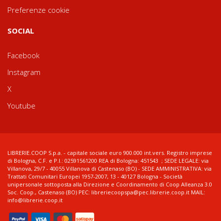
Preferenze cookie
SOCIAL
Facebook
Instagram
X
Youtube
LIBRERIE.COOP S.p.a. - capitale sociale euro 900.000 int.vers. Registro imprese
di Bologna, C.F. e P.I.: 02591561200 REA di Bologna: 451543 ; SEDE LEGALE: via
Villanova, 29/7 - 40055 Villanova di Castenaso (BO) - SEDE AMMINISTRATIVA: via
Trattati Comunitari Europei 1957-2007, 13 - 40127 Bologna - Società
unipersonale sottoposta alla Direzione e Coordinamento di Coop Alleanza 3.0
Soc. Coop., Castenaso (BO) PEC: libreriecoopspa@pec.librerie.coop.it MAIL:
info@librerie.coop.it