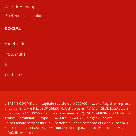
WhistleBlowing
Preferenze cookie
SOCIAL
Facebook
Instagram
X
Youtube
LIBRERIE.COOP S.p.a. - capitale sociale euro 900.000 int.vers. Registro imprese
di Bologna, C.F. e P.I.: 02591561200 REA di Bologna: 451543 ; SEDE LEGALE: via
Villanova, 29/7 - 40055 Villanova di Castenaso (BO) - SEDE AMMINISTRATIVA: via
Trattati Comunitari Europei 1957-2007, 13 - 40127 Bologna - Società
unipersonale sottoposta alla Direzione e Coordinamento di Coop Alleanza 3.0
Soc. Coop., Castenaso (BO) PEC: libreriecoopspa@pec.librerie.coop.it MAIL:
info@librerie.coop.it