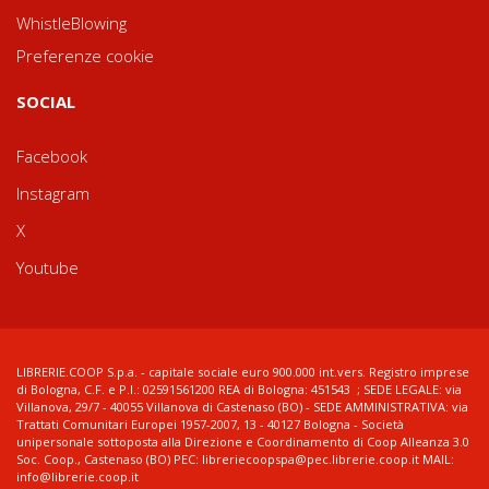
WhistleBlowing
Preferenze cookie
SOCIAL
Facebook
Instagram
X
Youtube
LIBRERIE.COOP S.p.a. - capitale sociale euro 900.000 int.vers. Registro imprese
di Bologna, C.F. e P.I.: 02591561200 REA di Bologna: 451543 ; SEDE LEGALE: via
Villanova, 29/7 - 40055 Villanova di Castenaso (BO) - SEDE AMMINISTRATIVA: via
Trattati Comunitari Europei 1957-2007, 13 - 40127 Bologna - Società
unipersonale sottoposta alla Direzione e Coordinamento di Coop Alleanza 3.0
Soc. Coop., Castenaso (BO) PEC: libreriecoopspa@pec.librerie.coop.it MAIL:
info@librerie.coop.it