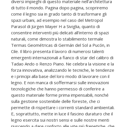
diversi impieghi di questo materiale nell'architettura
di tutto il mondo. Pagina dopo pagina, scopriremo
come il legno sia in grado tanto di trasformare gli
spazi urbani, ad esempio nel caso del Metropol
Parasol di Jürgen Mayer H a Siviglia, quanto di
consentire interventi più delicati all'interno di spazi
naturali, come dimostra lo stabilimento termale
Termas Geométricas di Germán del Sol a Pucón, in
Cile. Il libro presenta il lavoro di numerosi talenti
emergenti internazionali a fianco di star del calibro di
Tadao Ando o Renzo Piano. Ne celebra la visione e la
forza innovativa, analizzando le tecniche, le tendenze
e i principi alla base del loro modo di lavorare con il
legno. E non manca di soffermarsi sulle innovazioni
tecnologiche che hanno permesso di conferire a
questo materiale forme prima impensabili, nonché
sulla gestione sostenibile delle foreste, che ci
permette di rispettare i correnti standard ambientali.
E, soprattutto, mette in luce il fascino duraturo che il
legno esercita sui nostri sensi e sulle nostre menti
riuscendo a dare conforto alle vite più frenetiche, che