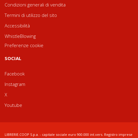
Condizioni generali di vendita
Termini di utilizzo del sito
Accessibilità
WhistleBlowing
Preferenze cookie
SOCIAL
Facebook
Instagram
X
Youtube
LIBRERIE.COOP S.p.a. - capitale sociale euro 900.000 int.vers. Registro imprese