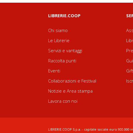
LIBRERIE.COOP
SE
Chi siamo
Ass
Le Librerie
Lib
Servizi e vantaggi
Pre
Raccolta punti
Gui
Eventi
Gif
Collaborazioni e Festival
Isc
Notizie e Area stampa
Lavora con noi
LIBRERIE.COOP S.p.a. - capitale sociale euro 900.000 in