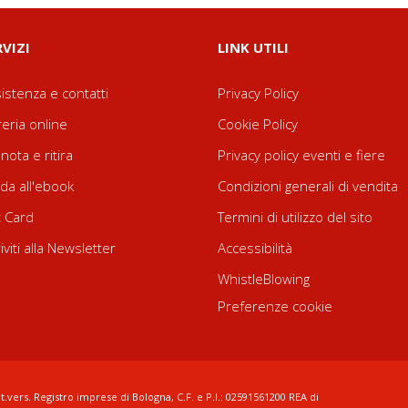
RVIZI
LINK UTILI
istenza e contatti
Privacy Policy
reria online
Cookie Policy
nota e ritira
Privacy policy eventi e fiere
da all'ebook
Condizioni generali di vendita
t Card
Termini di utilizzo del sito
riviti alla Newsletter
Accessibilità
WhistleBlowing
Preferenze cookie
t.vers. Registro imprese di Bologna, C.F. e P.I.: 02591561200 REA di