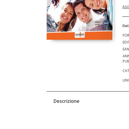
AGG
Det
FO
EDI
EA
AN
PUB
CAT
LIN
Descrizione