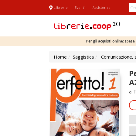
|
|
Librerie
Eventi
Assistenza
Per gli acquisti online: spes
Home
Saggistica
Comunicazione, sc
Pe
A
T
di