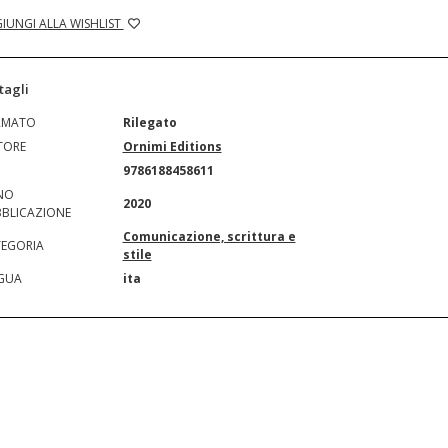
IUNGI ALLA WISHLIST
tagli
RMATO
Rilegato
TORE
Ornimi Editions
N
9786188458611
NO
2020
BLICAZIONE
Comunicazione, scrittura e
EGORIA
stile
GUA
ita