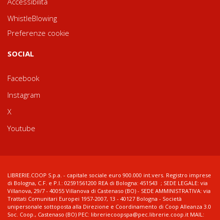
Accessibilità
WhistleBlowing
Preferenze cookie
SOCIAL
Facebook
Instagram
X
Youtube
LIBRERIE.COOP S.p.a. - capitale sociale euro 900.000 int.vers. Registro imprese
di Bologna, C.F. e P.I.: 02591561200 REA di Bologna: 451543 ; SEDE LEGALE: via
Villanova, 29/7 - 40055 Villanova di Castenaso (BO) - SEDE AMMINISTRATIVA: via
Trattati Comunitari Europei 1957-2007, 13 - 40127 Bologna - Società
unipersonale sottoposta alla Direzione e Coordinamento di Coop Alleanza 3.0
Soc. Coop., Castenaso (BO) PEC: libreriecoopspa@pec.librerie.coop.it MAIL: