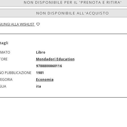
NON DISPONIBILE PER IL 'PRENOTA E RITIRA'
NON DISPONIBILE ALL'ACQUISTO
IUNGI ALLA WISHLIST
tagli
RMATO
Libro
TORE
Mondadori Education
N
9788800860116
O PUBBLICAZIONE
1981
EGORIA
Economia
GUA
ita