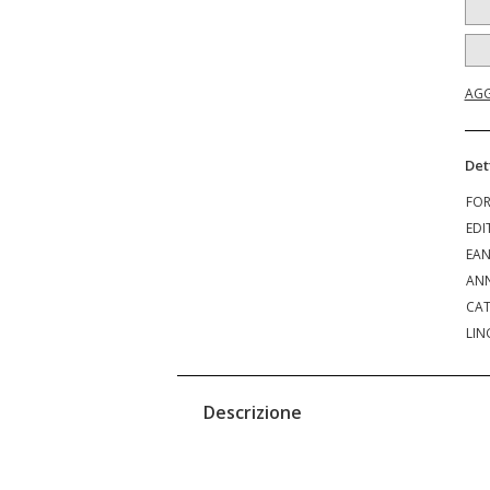
AGG
Det
FO
EDI
EA
ANN
CAT
LIN
Descrizione