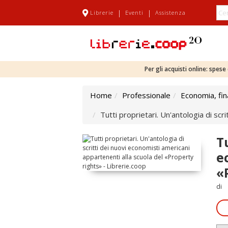
|
|
Librerie
Eventi
Assistenza
Per gli acquisti online: spes
Home
Professionale
Economia, fi
Tutti proprietari. Un'antologia di sc
T
e
«
di