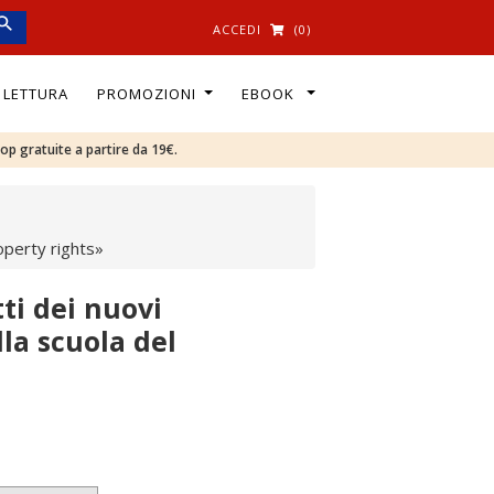
ACCEDI
(0)
I LETTURA
PROMOZIONI
EBOOK
oop gratuite a partire da 19€.
roperty rights»
tti dei nuovi
la scuola del