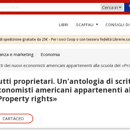
LIBRI
SCAFFALI
CONSIGLI D
e di spedizione gratuite da 25€ - Per i soci Coop o con tessera fedeltà Librerie.c
nanza e marketing
Economia
ritti dei nuovi economisti americani appartenenti alla scuola del «P
utti proprietari. Un'antologia di scri
conomisti americani appartenenti al
Property rights»
CARTACEO