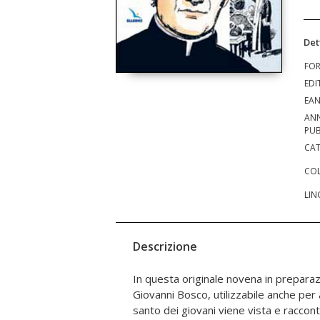
Det
FO
EDI
EA
AN
PUB
CAT
COL
LIN
Descrizione
In questa originale novena in preparazi
Mazzarello, Filippo Rinaldi, Michele Mago
Giovanni Bosco, utilizzabile anche per a
Francesco Dalmazzo, Luigi Orione. I fat
santo dei giovani viene vista e raccont
mente e nel cuore un po' di nostalgia d