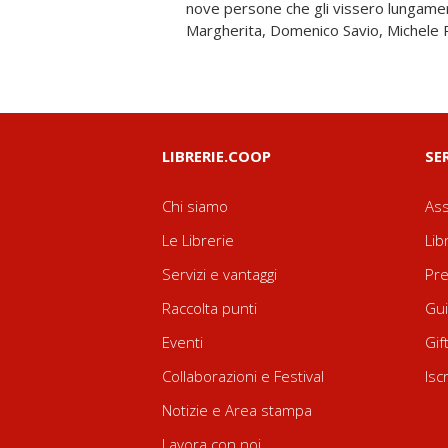
nove persone che gli vissero lungam
"buone" che contengono il seme di un i
Margherita, Domenico Savio, Michele
LIBRERIE.COOP
SE
Chi siamo
Ass
Le Librerie
Lib
Servizi e vantaggi
Pre
Raccolta punti
Gui
Eventi
Gif
Collaborazioni e Festival
Isc
Notizie e Area stampa
Lavora con noi