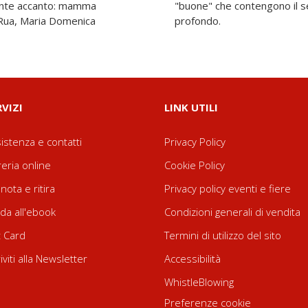
ente accanto: mamma
nsegnamento cristiano
 Rua, Maria Domenica
profondo.
RVIZI
LINK UTILI
istenza e contatti
Privacy Policy
reria online
Cookie Policy
nota e ritira
Privacy policy eventi e fiere
da all'ebook
Condizioni generali di vendita
t Card
Termini di utilizzo del sito
riviti alla Newsletter
Accessibilità
WhistleBlowing
Preferenze cookie