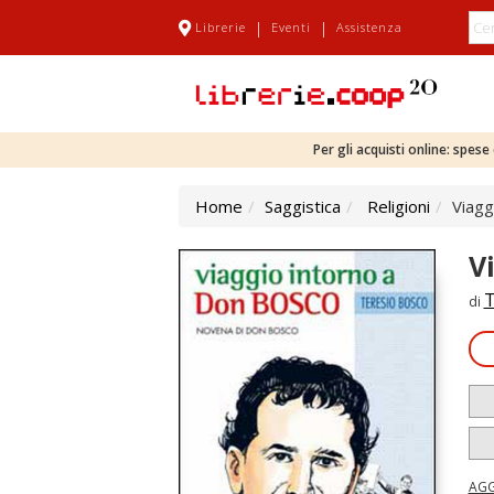
|
|
Librerie
Eventi
Assistenza
Per gli acquisti online: spes
Home
Saggistica
Religioni
Viagg
V
T
di
AGG