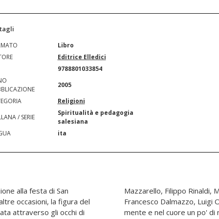
tagli
RMATO
Libro
TORE
Editrice Elledici
N
9788801033854
NO
2005
BLICAZIONE
EGORIA
Religioni
Spiritualità e pedagogia
LANA / SERIE
salesiana
GUA
ita
one alla festa di San
ne, Francesco Piccollo,
ltre occasioni, la figura del
ti raccontati lasciano nella
ata attraverso gli occhi di
i santità: raccontano cose