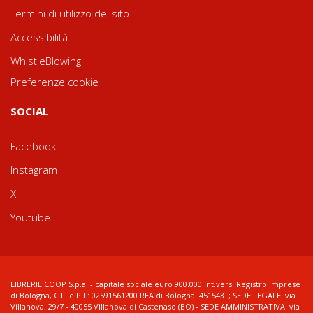
Termini di utilizzo del sito
Accessibilità
WhistleBlowing
Preferenze cookie
SOCIAL
Facebook
Instagram
X
Youtube
LIBRERIE.COOP S.p.a. - capitale sociale euro 900.000 int.vers. Registro imprese
di Bologna, C.F. e P.I.: 02591561200 REA di Bologna: 451543 ; SEDE LEGALE: via
Villanova, 29/7 - 40055 Villanova di Castenaso (BO) - SEDE AMMINISTRATIVA: via