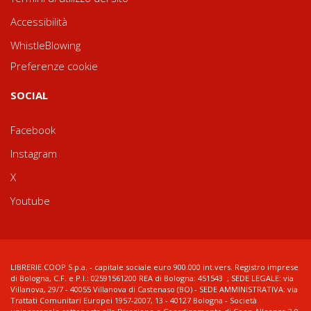
Accessibilità
WhistleBlowing
Preferenze cookie
SOCIAL
Facebook
Instagram
X
Youtube
LIBRERIE.COOP S.p.a. - capitale sociale euro 900.000 int.vers. Registro imprese
di Bologna, C.F. e P.I.: 02591561200 REA di Bologna: 451543 ; SEDE LEGALE: via
Villanova, 29/7 - 40055 Villanova di Castenaso (BO) - SEDE AMMINISTRATIVA: via
Trattati Comunitari Europei 1957-2007, 13 - 40127 Bologna - Società