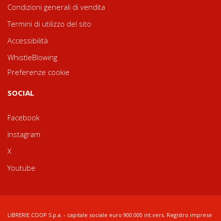
Condizioni generali di vendita
Termini di utilizzo del sito
Accessibilità
WhistleBlowing
Preferenze cookie
SOCIAL
Facebook
Instagram
X
Youtube
LIBRERIE.COOP S.p.a. - capitale sociale euro 900.000 int.vers. Registro imprese