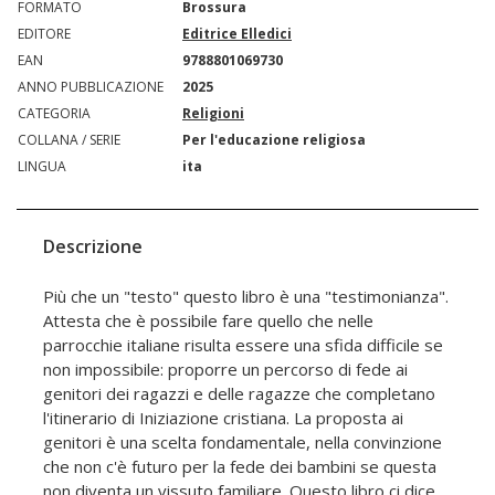
FORMATO
Brossura
EDITORE
Editrice Elledici
EAN
9788801069730
ANNO PUBBLICAZIONE
2025
CATEGORIA
Religioni
COLLANA / SERIE
Per l'educazione religiosa
LINGUA
ita
Descrizione
Più che un "testo" questo libro è una "testimonianza".
Attesta che è possibile fare quello che nelle
parrocchie italiane risulta essere una sfida difficile se
non impossibile: proporre un percorso di fede ai
genitori dei ragazzi e delle ragazze che completano
l'itinerario di Iniziazione cristiana. La proposta ai
genitori è una scelta fondamentale, nella convinzione
che non c'è futuro per la fede dei bambini se questa
non diventa un vissuto familiare. Questo libro ci dice