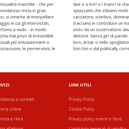
essualità maschile - che per
? il bondage? - e di risposte
bbondanza) resta in gran
hi comuni sul "maschio",
o, si omette di interpellare
 anche, e soprattutto, che
ggio in cui gli intervistati,
sco dell'universo femminile
mettono a nudo - in modo
olare: il letto e i suoi
(ma mai privo di irresistibili
ome ne parlano gli uomini fra
essuali più entusiasmanti o
etto. Lontano anni luce dal
 ossessioni, le perversioni, le
bon ton e dal politically corr
RVIZI
LINK UTILI
istenza e contatti
Privacy Policy
reria online
Cookie Policy
nota e ritira
Privacy policy eventi e fiere
da all'ebook
Condizioni generali di vendita