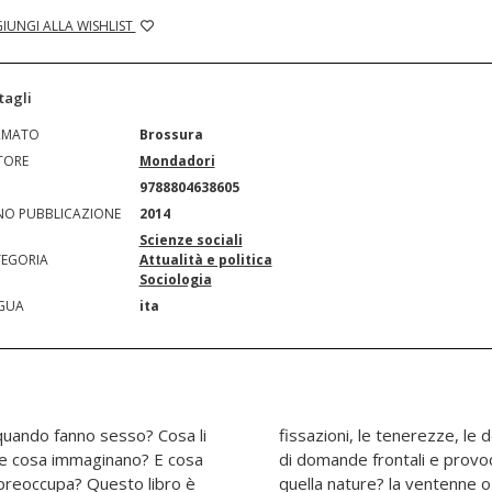
IUNGI ALLA WISHLIST
tagli
RMATO
Brossura
TORE
Mondadori
N
9788804638605
O PUBBLICAZIONE
2014
Scienze sociali
EGORIA
Attualità e politica
Sociologia
GUA
ita
quando fanno sesso? Cosa li
 le défaillaces. Un incalzare
 Che cosa immaginano? E cosa
 meglio la donna rifatta o
i preoccupa? Questo libro è
 scegli tu o sceglie lei? a