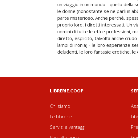
un viaggio in un mondo - quello della s
due o a tre? e i trans? le chat bollenti
le donne (nonostante se ne parli in a
spiazzanti che sfatano molti dei luog
parte misterioso. Anche perché, spess
cacciatore, istintivo, dominante. Ma
proprio loro, i diretti interessati. Un via
tracciano in controluce un inatteso affre
uomini di tutte le età e professioni, 
visto da un osservatorio davvero partic
diretto, esplicito, talvolta anche crudo 
dintorni. Senza giri di parole. Proprio c
lampi di ironia) - le loro esperienze s
loro, al bar o nello spogliatoio del calc
deludenti, le loro fantasie erotiche, le
LIBRERIE.COOP
SE
Chi siamo
Ass
Le Librerie
Lib
Servizi e vantaggi
Pre
Raccolta punti
Gui