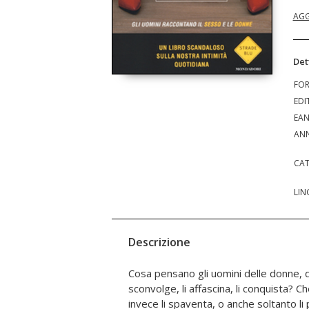
AGG
Det
FO
EDI
EA
ANN
CAT
LIN
Descrizione
Cosa pensano gli uomini delle donne, 
fissazioni, le tenerezze, le debolezze,
sconvolge, li affascina, li conquista?
di domande frontali e provocatorie -
invece li spaventa, o anche soltanto l
quella nature? la ventenne o la matura?