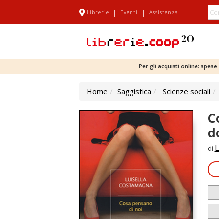
|
|
Librerie
Eventi
Assistenza
Per gli acquisti online: spes
Home
Saggistica
Scienze sociali
C
d
L
di