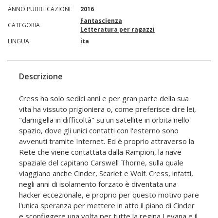
ANNO PUBBLICAZIONE
2016
Fantascienza
CATEGORIA
Letteratura per ragazzi
LINGUA
ita
Descrizione
Cress ha solo sedici anni e per gran parte della sua
vita ha vissuto prigioniera o, come preferisce dire lei,
"damigella in difficoltà" su un satellite in orbita nello
spazio, dove gli unici contatti con l'esterno sono
avvenuti tramite Internet. Ed è proprio attraverso la
Rete che viene contattata dalla Rampion, la nave
spaziale del capitano Carswell Thorne, sulla quale
viaggiano anche Cinder, Scarlet e Wolf. Cress, infatti,
negli anni di isolamento forzato è diventata una
hacker eccezionale, e proprio per questo motivo pare
l'unica speranza per mettere in atto il piano di Cinder
e sconfiggere una volta per tutte la regina Levana e il