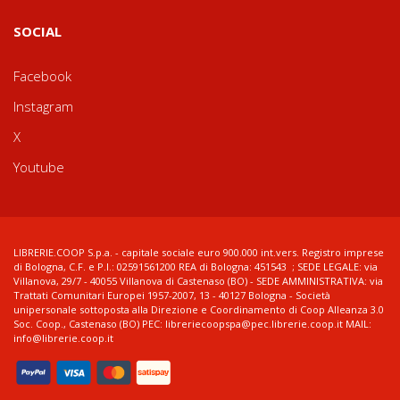
SOCIAL
Facebook
Instagram
X
Youtube
LIBRERIE.COOP S.p.a. - capitale sociale euro 900.000 int.vers. Registro imprese
di Bologna, C.F. e P.I.: 02591561200 REA di Bologna: 451543 ; SEDE LEGALE: via
Villanova, 29/7 - 40055 Villanova di Castenaso (BO) - SEDE AMMINISTRATIVA: via
Trattati Comunitari Europei 1957-2007, 13 - 40127 Bologna - Società
unipersonale sottoposta alla Direzione e Coordinamento di Coop Alleanza 3.0
Soc. Coop., Castenaso (BO) PEC: libreriecoopspa@pec.librerie.coop.it MAIL:
info@librerie.coop.it