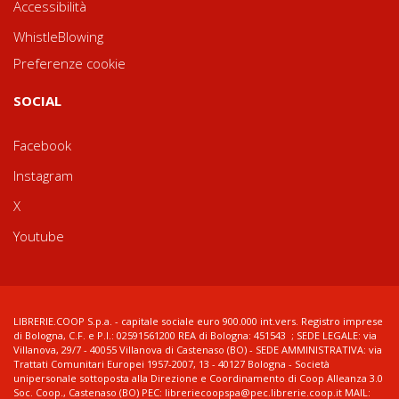
Accessibilità
WhistleBlowing
Preferenze cookie
SOCIAL
Facebook
Instagram
X
Youtube
LIBRERIE.COOP S.p.a. - capitale sociale euro 900.000 int.vers. Registro imprese
di Bologna, C.F. e P.I.: 02591561200 REA di Bologna: 451543 ; SEDE LEGALE: via
Villanova, 29/7 - 40055 Villanova di Castenaso (BO) - SEDE AMMINISTRATIVA: via
Trattati Comunitari Europei 1957-2007, 13 - 40127 Bologna - Società
unipersonale sottoposta alla Direzione e Coordinamento di Coop Alleanza 3.0
Soc. Coop., Castenaso (BO) PEC: libreriecoopspa@pec.librerie.coop.it MAIL: