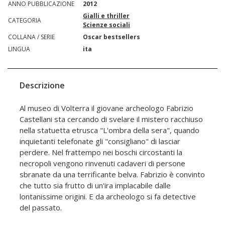
ANNO PUBBLICAZIONE
2012
Gialli e thriller
CATEGORIA
Scienze sociali
COLLANA / SERIE
Oscar bestsellers
LINGUA
ita
Descrizione
Al museo di Volterra il giovane archeologo Fabrizio
Castellani sta cercando di svelare il mistero racchiuso
nella statuetta etrusca "L'ombra della sera", quando
inquietanti telefonate gli "consigliano" di lasciar
perdere. Nel frattempo nei boschi circostanti la
necropoli vengono rinvenuti cadaveri di persone
sbranate da una terrificante belva. Fabrizio è convinto
che tutto sia frutto di un'ira implacabile dalle
lontanissime origini. E da archeologo si fa detective
del passato.