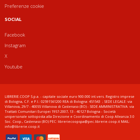
Preferenze cookie
SOCIAL
Facebook
Instagram
X
Youtube
LIBRERIE.COOP S.p.a. - capitale sociale euro 900.000 int.vers. Registro imprese
di Bologna, C.F. e P.I.: 02591561200 REA di Bologna: 451543 ; SEDE LEGALE: via
Villanova, 29/7 - 40055 Villanova di Castenaso (BO) - SEDE AMMINISTRATIVA: via
Trattati Comunitari Europei 1957-2007, 13 - 40127 Bologna - Società
unipersonale sottoposta alla Direzione e Coordinamento di Coop Alleanza 3.0
Soc. Coop., Castenaso (BO) PEC: libreriecoopspa@pec.librerie.coop.it MAIL:
info@librerie.coop.it