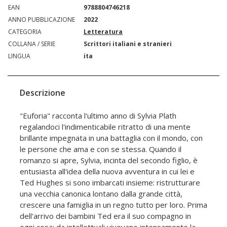
EAN
9788804746218
ANNO PUBBLICAZIONE
2022
CATEGORIA
Letteratura
COLLANA / SERIE
Scrittori italiani e stranieri
LINGUA
ita
Descrizione
"Euforia" racconta l'ultimo anno di Sylvia Plath
regalandoci l'indimenticabile ritratto di una mente
brillante impegnata in una battaglia con il mondo, con
le persone che ama e con se stessa. Quando il
romanzo si apre, Sylvia, incinta del secondo figlio, è
entusiasta all'idea della nuova avventura in cui lei e
Ted Hughes si sono imbarcati insieme: ristrutturare
una vecchia canonica lontano dalla grande città,
crescere una famiglia in un regno tutto per loro. Prima
dell'arrivo dei bambini Ted era il suo compagno in
ogni cosa: da intellettuali vivevano intensamente la