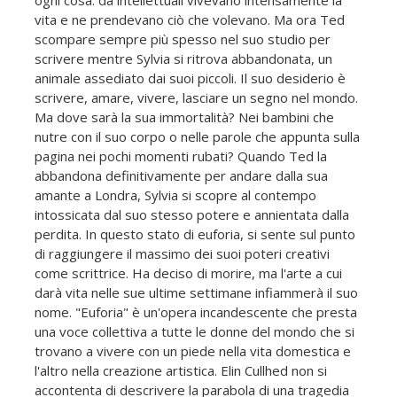
vita e ne prendevano ciò che volevano. Ma ora Ted
scompare sempre più spesso nel suo studio per
scrivere mentre Sylvia si ritrova abbandonata, un
animale assediato dai suoi piccoli. Il suo desiderio è
scrivere, amare, vivere, lasciare un segno nel mondo.
Ma dove sarà la sua immortalità? Nei bambini che
nutre con il suo corpo o nelle parole che appunta sulla
pagina nei pochi momenti rubati? Quando Ted la
abbandona definitivamente per andare dalla sua
amante a Londra, Sylvia si scopre al contempo
intossicata dal suo stesso potere e annientata dalla
perdita. In questo stato di euforia, si sente sul punto
di raggiungere il massimo dei suoi poteri creativi
come scrittrice. Ha deciso di morire, ma l'arte a cui
darà vita nelle sue ultime settimane infiammerà il suo
nome. "Euforia" è un'opera incandescente che presta
una voce collettiva a tutte le donne del mondo che si
trovano a vivere con un piede nella vita domestica e
l'altro nella creazione artistica. Elin Cullhed non si
accontenta di descrivere la parabola di una tragedia