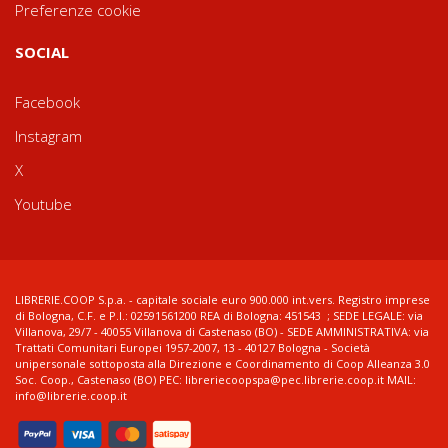
Preferenze cookie
SOCIAL
Facebook
Instagram
X
Youtube
LIBRERIE.COOP S.p.a. - capitale sociale euro 900.000 int.vers. Registro imprese
di Bologna, C.F. e P.I.: 02591561200 REA di Bologna: 451543 ; SEDE LEGALE: via
Villanova, 29/7 - 40055 Villanova di Castenaso (BO) - SEDE AMMINISTRATIVA: via
Trattati Comunitari Europei 1957-2007, 13 - 40127 Bologna - Società
unipersonale sottoposta alla Direzione e Coordinamento di Coop Alleanza 3.0
Soc. Coop., Castenaso (BO) PEC: libreriecoopspa@pec.librerie.coop.it MAIL:
info@librerie.coop.it