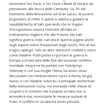
sistemare l'ex Duce, e l'ex Duce s'illude di ritirarsi da
pensionato alla Rocca delle Caminate. Sa, fin dal
momento della liberazione sul Gran Sasso, di essere
prigioniero di Hitler e quindi si adatta a guidare la
repubblichetta di Salò sperando che le truppe
d'occupazione nazista riservino all'Italia un
trattamento migliore che alla Polonia. Ma Salò
significa guerra civile, narrata in queste pagine anche
negli aspetti meno frequentati dagli storici, fino al suo
tragico epilogo. Solo un altro dittatore crudele e cinico
come Vladimir Putin poteva riportare la guerra in
Europa a ottant'anni dalla fine del secondo conflitto
mondiale. Vespa ne ha parlato con Volodymyr
Zelensky e con sua moglie Olena, ha avuto vivaci
discussioni con l'ambasciatore russo a Roma Sergej
Razov e con Vladimir Solov'ëv, il principale anchorman
della televisione russa, ma entrando nelle chiese di
Leopoli si è convinto che il popolo ucraino non si
arrenderà mai, nonostante le minacce nucleari di
Putin. Il conflitto in Ucraina ha avuto pesanti