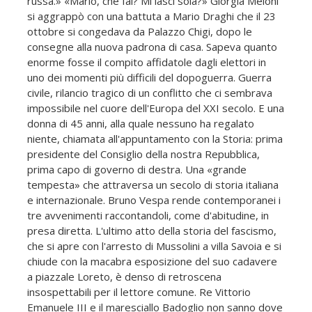
russa.» «Mario, che fai? Mi lasci sola?» Giorgia Meloni
si aggrappò con una battuta a Mario Draghi che il 23
ottobre si congedava da Palazzo Chigi, dopo le
consegne alla nuova padrona di casa. Sapeva quanto
enorme fosse il compito affidatole dagli elettori in
uno dei momenti più difficili del dopoguerra. Guerra
civile, rilancio tragico di un conflitto che ci sembrava
impossibile nel cuore dell'Europa del XXI secolo. E una
donna di 45 anni, alla quale nessuno ha regalato
niente, chiamata all'appuntamento con la Storia: prima
presidente del Consiglio della nostra Repubblica,
prima capo di governo di destra. Una «grande
tempesta» che attraversa un secolo di storia italiana
e internazionale. Bruno Vespa rende contemporanei i
tre avvenimenti raccontandoli, come d'abitudine, in
presa diretta. L'ultimo atto della storia del fascismo,
che si apre con l'arresto di Mussolini a villa Savoia e si
chiude con la macabra esposizione del suo cadavere
a piazzale Loreto, è denso di retroscena
insospettabili per il lettore comune. Re Vittorio
Emanuele III e il maresciallo Badoglio non sanno dove