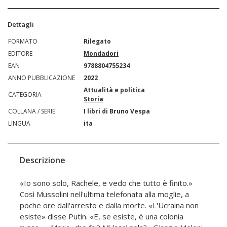
Dettagli
FORMATO
Rilegato
EDITORE
Mondadori
EAN
9788804755234
ANNO PUBBLICAZIONE
2022
Attualità e politica
CATEGORIA
Storia
COLLANA / SERIE
I libri di Bruno Vespa
LINGUA
ita
Descrizione
«Io sono solo, Rachele, e vedo che tutto è finito.»
Così Mussolini nell'ultima telefonata alla moglie, a
poche ore dall'arresto e dalla morte. «L'Ucraina non
esiste» disse Putin. «E, se esiste, è una colonia