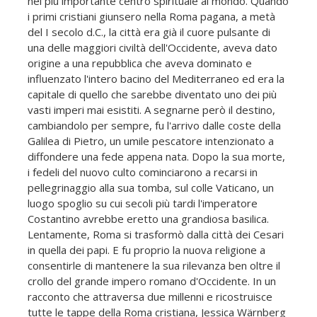
nel più importante centro spirituale al mondo. Quando
i primi cristiani giunsero nella Roma pagana, a metà
del I secolo d.C., la città era già il cuore pulsante di
una delle maggiori civiltà dell'Occidente, aveva dato
origine a una repubblica che aveva dominato e
influenzato l'intero bacino del Mediterraneo ed era la
capitale di quello che sarebbe diventato uno dei più
vasti imperi mai esistiti. A segnarne però il destino,
cambiandolo per sempre, fu l'arrivo dalle coste della
Galilea di Pietro, un umile pescatore intenzionato a
diffondere una fede appena nata. Dopo la sua morte,
i fedeli del nuovo culto cominciarono a recarsi in
pellegrinaggio alla sua tomba, sul colle Vaticano, un
luogo spoglio su cui secoli più tardi l'imperatore
Costantino avrebbe eretto una grandiosa basilica.
Lentamente, Roma si trasformò dalla città dei Cesari
in quella dei papi. E fu proprio la nuova religione a
consentirle di mantenere la sua rilevanza ben oltre il
crollo del grande impero romano d'Occidente. In un
racconto che attraversa due millenni e ricostruisce
tutte le tappe della Roma cristiana, Jessica Wärnberg