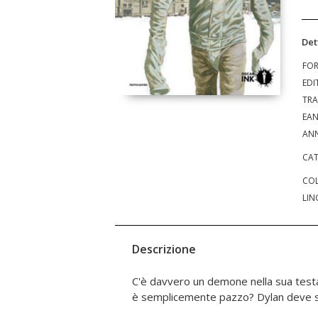
Det
FO
EDI
TRA
EA
ANN
CAT
COL
LIN
Descrizione
C'è davvero un demone nella sua testa 
è semplicemente pazzo? Dylan deve sco