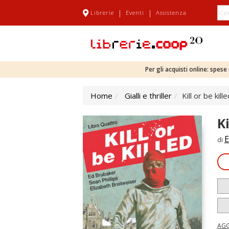
|
|
Librerie
Eventi
Assistenza
Per gli acquisti online: spes
Home
Gialli e thriller
Kill or be kille
Ki
E
di
AGG