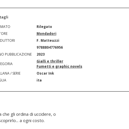
tagli
RMATO
Rilegato
TORE
Mondadori
DUTTORI
F. Matteuzzi
N
9788804776956
O PUBBLICAZIONE
2023
Gialli e thriller
EGORIA
Fumetti e graphic novels
LANA / SERIE
Oscar Ink
GUA
ita
che gli ordina di uccidere, o
prirlo... a ogni costo.