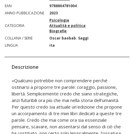
EAN
9788804781004
ANNO PUBBLICAZIONE
2023
Psicologia
CATEGORIA
Attualità e politica
Biografie
COLLANA / SERIE
Oscar baobab. Saggi
LINGUA
ita
Descrizione
«Qualcuno potrebbe non comprendere perché
ostinarsi a proporre tre parole: coraggio, passione,
libertà. Semplicemente credo che siano strategiche,
anzi futuribili ora più che mai nella storia dell'umanità.
Per questo credo sia attuale un'edizione che propone
un accorpamento di tre miei libri dedicati a queste tre
parole. Credo che mai come ora sia essenziale
pensare, scavare, non assentarsi dal senso di ciò che
ha costituito, non certo solo lessicalmente, l'ossatura