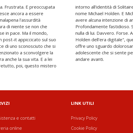
ta. Frustrata. E preoccupata
 nella sua vita un ragazzo di
 riesce ancora a essere
ta entrato, sembra non
 malapena l'assurdità
Il che è fastidioso.
ura di niente se non che
erché a Tori non importa
se in pace. Ma il mondo,
l "Times" come "Il giovane
n post-it appiccicato sul suo
imo romanzo di Alice Oseman
ce di uno sconosciuto che si
sto sull'esistenza di una
enzionato a sconvolgere la
munque trova un modo per
 anche la sua vita. E a lei
andare avanti.
retutto, poi, questo mistero
RVIZI
LINK UTILI
istenza e contatti
Privacy Policy
reria online
Cookie Policy