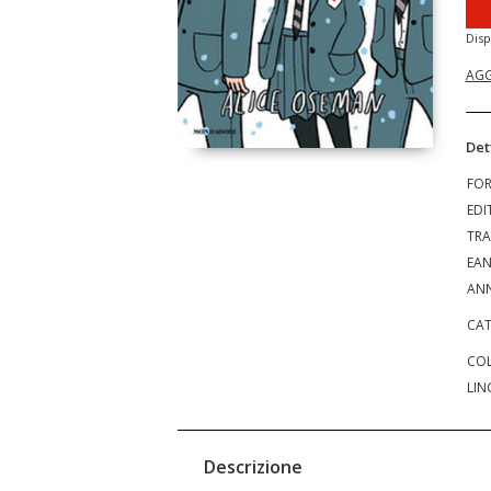
Disp
AGG
Det
FO
EDI
TRA
EA
ANN
CAT
COL
LIN
Descrizione