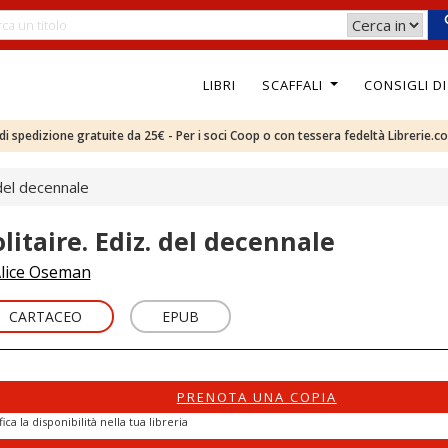
LIBRI
SCAFFALI
CONSIGLI D
e di spedizione gratuite da 25€ - Per i soci Coop o con tessera fedeltà Librerie.c
 del decennale
olitaire. Ediz. del decennale
lice Oseman
CARTACEO
EPUB
PRENOTA UNA COPIA
fica la disponibilità nella tua libreria