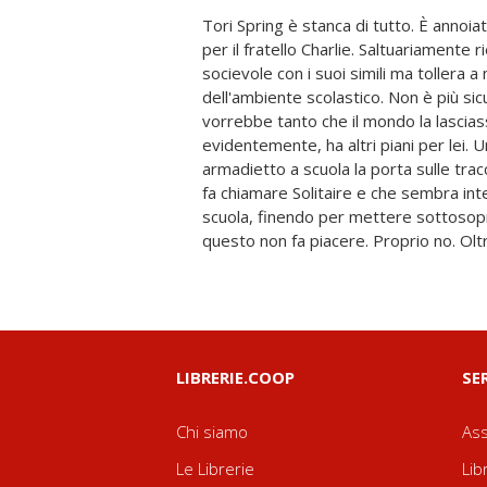
Tori Spring è stanca di tutto. È annoia
intorno all'identità di Solitaire attira
per il fratello Charlie. Saltuariamente
nome Michael Holden. E Michael, una vol
socievole con i suoi simili ma tollera a
avere alcuna intenzione di andarsene. 
dell'ambiente scolastico. Non è più sic
Profondamente fastidioso. Soprattutto p
vorrebbe tanto che il mondo la lascias
nulla di lui. Davvero. Forse. Acclamato da
evidentemente, ha altri piani per lei. U
Holden dell'era digitale", questo pr
armadietto a scuola la porta sulle trac
offre uno sguardo dolorosamente one
fa chiamare Solitaire e che sembra int
adolescente che si sente persa e co
scuola, finendo per mettere sottosopra
questo non fa piacere. Proprio no. Olt
LIBRERIE.COOP
SE
Chi siamo
Ass
Le Librerie
Lib