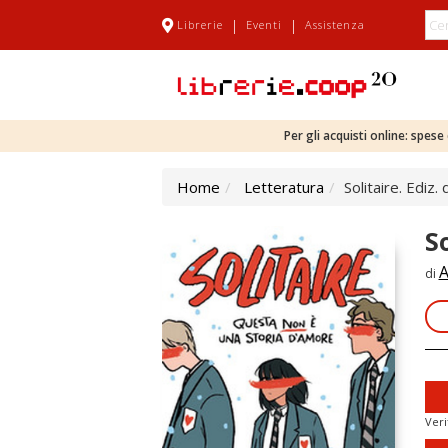
|
|
Librerie
Eventi
Assistenza
Per gli acquisti online: spes
Home
Letteratura
Solitaire. Ediz.
S
A
di
Veri