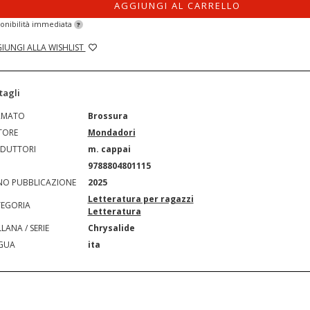
AGGIUNGI AL CARRELLO
onibilità immediata
?
IUNGI ALLA WISHLIST
tagli
RMATO
Brossura
TORE
Mondadori
DUTTORI
m. cappai
N
9788804801115
O PUBBLICAZIONE
2025
Letteratura per ragazzi
EGORIA
Letteratura
LANA / SERIE
Chrysalide
GUA
ita