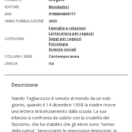
EDITORE
Mondadori
EAN
9788804809777
ANNO PUBBLICAZIONE
2025
Famiglia e relazioni
Letteratura per ragazzi
CATEGORIA
Saggi per ragazzi
Psicologia
Scienze sociali
COLLANA / SERIE
Contemporanea
LINGUA
ita
Descrizione
Nando Tagliacozzo è venuto al mondo da un solo
giorno, quando il 14 dicembre 1938 la madre riceve
una lettera di licenziamento dalla scuola. La sua
infanzia si confronta da subito con la crudeltà del
fascismo, che ha stabilito che gli ebrei sono "nemici
della patria". Nonostante le improvvise limitazioni, la