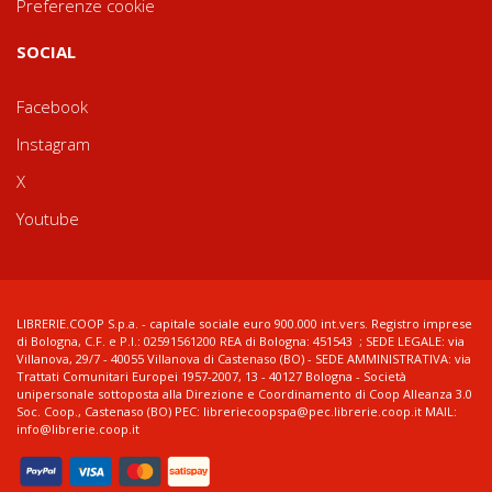
Preferenze cookie
SOCIAL
Facebook
Instagram
X
Youtube
LIBRERIE.COOP S.p.a. - capitale sociale euro 900.000 int.vers. Registro imprese
di Bologna, C.F. e P.I.: 02591561200 REA di Bologna: 451543 ; SEDE LEGALE: via
Villanova, 29/7 - 40055 Villanova di Castenaso (BO) - SEDE AMMINISTRATIVA: via
Trattati Comunitari Europei 1957-2007, 13 - 40127 Bologna - Società
unipersonale sottoposta alla Direzione e Coordinamento di Coop Alleanza 3.0
Soc. Coop., Castenaso (BO) PEC: libreriecoopspa@pec.librerie.coop.it MAIL:
info@librerie.coop.it