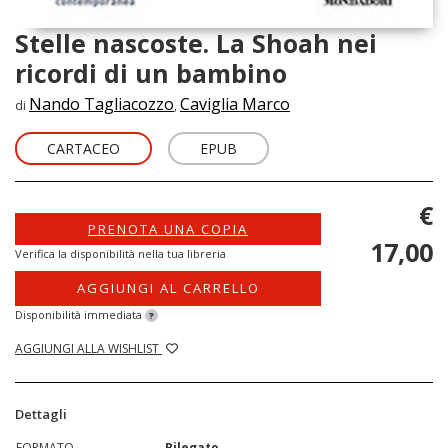
Stelle nascoste. La Shoah nei
ricordi di un bambino
Nando Tagliacozzo
Caviglia Marco
di
,
CARTACEO
EPUB
€
PRENOTA UNA COPIA
17,00
Verifica la disponibilità nella tua libreria
AGGIUNGI AL CARRELLO
Disponibilità immediata
?
AGGIUNGI ALLA WISHLIST
Dettagli
FORMATO
Rilegato