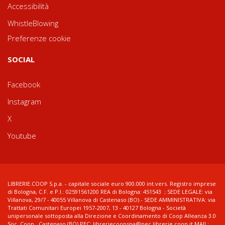
Accessibilità
WhistleBlowing
Preferenze cookie
SOCIAL
Facebook
Instagram
X
Youtube
LIBRERIE.COOP S.p.a. - capitale sociale euro 900.000 int.vers. Registro imprese
di Bologna, C.F. e P.I.: 02591561200 REA di Bologna: 451543 ; SEDE LEGALE: via
Villanova, 29/7 - 40055 Villanova di Castenaso (BO) - SEDE AMMINISTRATIVA: via
Trattati Comunitari Europei 1957-2007, 13 - 40127 Bologna - Società
unipersonale sottoposta alla Direzione e Coordinamento di Coop Alleanza 3.0
Soc. Coop., Castenaso (BO) PEC: libreriecoopspa@pec.librerie.coop.it MAIL: