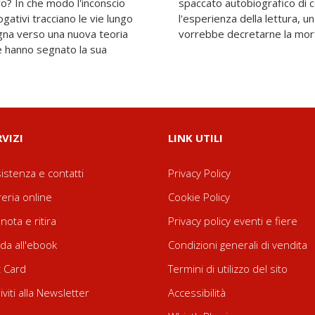
ro? In che modo l'inconscio
 significare per una vita
ogativi tracciano le vie lungo
o del libro in un'epoca che
gna verso una nuova teoria
vorrebbe decretarne la mor
che hanno segnato la sua
RVIZI
LINK UTILI
istenza e contatti
Privacy Policy
reria online
Cookie Policy
nota e ritira
Privacy policy eventi e fiere
da all'ebook
Condizioni generali di vendita
t Card
Termini di utilizzo del sito
riviti alla Newsletter
Accessibilità