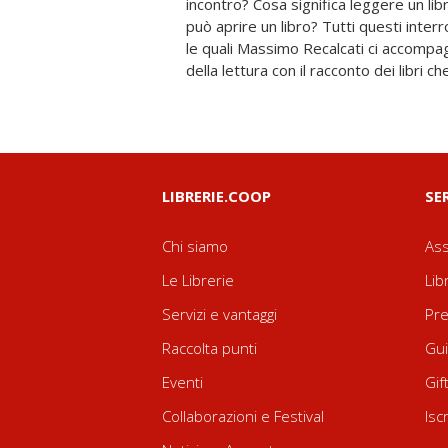
incontro? Cosa significa leggere un lib
spaccato autobiografico di cosa può
può aprire un libro? Tutti questi interr
l'esperienza della lettura, un elogi
le quali Massimo Recalcati ci accompa
della lettura con il racconto dei libri 
LIBRERIE.COOP
SE
Chi siamo
Ass
Le Librerie
Lib
Servizi e vantaggi
Pre
Raccolta punti
Gui
Eventi
Gif
Collaborazioni e Festival
Isc