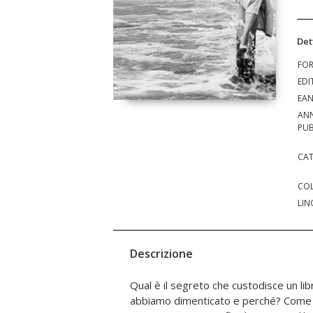
Det
FO
EDI
EA
AN
PUB
CAT
COL
LIN
Descrizione
Qual è il segreto che custodisce un libr
formazione umana e intellettuale, dal
abbiamo dimenticato e perché? Come 
Lacan. Ne scaturisce un'opera teorica