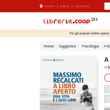
|
|
Librerie
Eventi
Assistenza
Per gli acquisti online: spes
Home
Saggistica
Psicologia
A li
A 
M
di
AGG