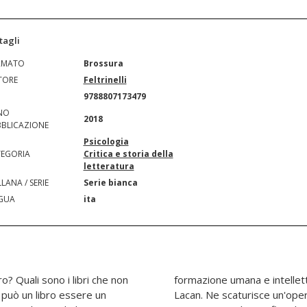
tagli
RMATO
Brossura
TORE
Feltrinelli
N
9788807173479
NO
2018
BLICAZIONE
Psicologia
EGORIA
Critica e storia della
letteratura
LANA / SERIE
Serie bianca
GUA
ita
o? Quali sono i libri che non
l'Odissea agli "Scritti" di
può un libro essere un
 e intima insieme, uno