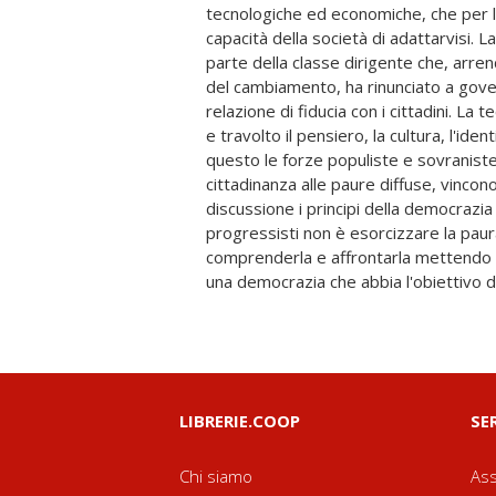
tecnologiche ed economiche, che per l
visione, progetti e iniziativa polit
capacità della società di adattarvisi. L
Occidente. è un ritorno che spaventa
parte della classe dirigente che, arren
spingere nuovamente le persone a 
del cambiamento, ha rinunciato a gove
ricostruisce le ragioni della caduta de
relazione di fiducia con i cittadini. La t
consistenza delle paure globali e
e travolto il pensiero, la cultura, l'iden
progetto per affrontarle. Immergersi nelle 
questo le forze populiste e sovraniste,
contorni dei nostri orizzonti selv
cittadinanza alle paure diffuse, vincon
ricostruire un pensiero politico credibil
discussione i principi della democrazia 
mobilitare i cittadini. Perché "la paura 
progressisti non è esorcizzare la paur
qualunque epoca, in qualsiasi mare. Capirla e
comprenderla e affrontarla mettendo
una democrazia che abbia l'obiettivo di t
LIBRERIE.COOP
SE
Chi siamo
Ass