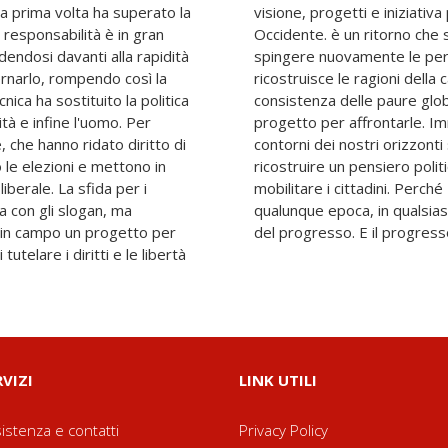
a prima volta ha superato la
ica. La Storia è tornata in
a responsabilità è in gran
, ma che al contempo può
dendosi davanti alla rapidità
impegnarsi. Questo libro
rnarlo, rompendo così la
ll'Occidente, analizza la
ecnica ha sostituito la politica
 propone una visione e un
tità e infine l'uomo. Per
inquietudini e definire i
 che hanno ridato diritto di
aggi è il primo passo per
o le elezioni e mettono in
e, capace di coinvolgere e
liberale. La sfida per i
ci accompagna sempre. In
a con gli slogan, ma
 dominarla è lo spirito
 in campo un progetto per
del progresso. E il progresso
utelare i diritti e le libertà
RVIZI
LINK UTILI
istenza e contatti
Privacy Policy