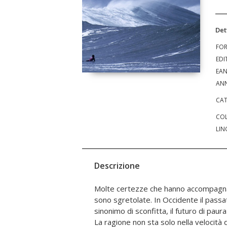
Det
FO
EDI
EA
ANN
CAT
COL
LIN
Descrizione
Molte certezze che hanno accompagnat
e di potenziare l'uomo e la società, a
sono sgretolate. In Occidente il pass
uno Stato capace di proteggere gli 
sinonimo di sconfitta, il futuro di paura 
trasformazioni. Perché quella che è ini
La ragione non sta solo nella velocità 
democrazia, e i progressisti la stanno per