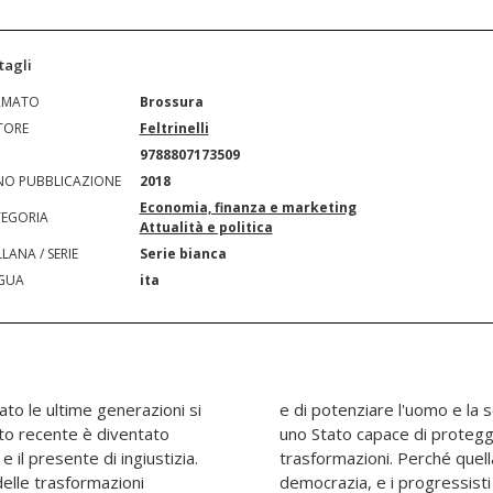
tagli
RMATO
Brossura
TORE
Feltrinelli
N
9788807173509
O PUBBLICAZIONE
2018
Economia, finanza e marketing
EGORIA
Attualità e politica
LANA / SERIE
Serie bianca
GUA
ita
o le ultime generazioni si
nche attraverso l'azione di
ato recente è diventato
sconfitti e gestire le
e il presente di ingiustizia.
ziata è una battaglia per la
delle trasformazioni
dendo per mancanza di