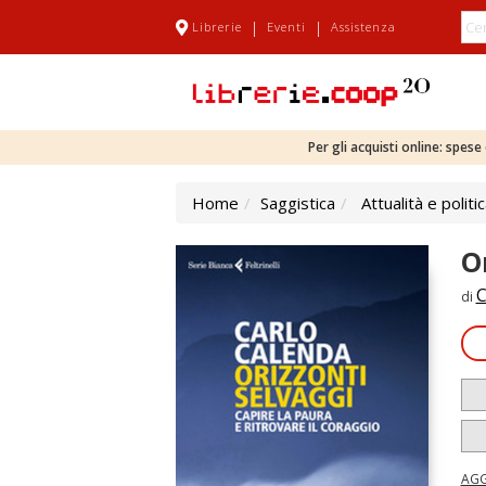
|
|
Librerie
Eventi
Assistenza
Per gli acquisti online: spes
Home
Saggistica
Attualità e politi
O
C
di
AGG