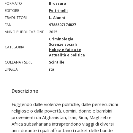
FORMATO
Brossura
EDITORE
Feltrinelli
TRADUTTORI
L. Alunni
EAN
9788807174827
ANNO PUBBLICAZIONE
2025
Criminologia
Scienze sociali
CATEGORIA
Hobby e fai da te
Attualità e politica
COLLANA / SERIE
Scintille
LINGUA
ita
Descrizione
Fuggendo dalle violenze politiche, dalle persecuzioni
religiose o dalla povertà, uomini, donne e bambini
provenienti da Afghanistan, Iran, Siria, Maghreb e
Africa subsahariana intraprendono viaggi di diversi
anni durante i quali affrontano i racket delle bande