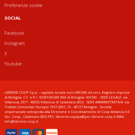
Preferenze cookie
SOCIAL
Facebook
Instagram
X
Youtube
LIBRERIE.COOP S.p.a. - capitale sociale euro 900.000 int.vers. Registro imprese
di Bologna, C.F. e P.I.: 02591561200 REA di Bologna: 451543 ; SEDE LEGALE: via
Villanova, 29/7 - 40055 Villanova di Castenaso (BO) - SEDE AMMINISTRATIVA: via
Trattati Comunitari Europei 1957-2007, 13 - 40127 Bologna - Società
unipersonale sottoposta alla Direzione e Coordinamento di Coop Alleanza 3.0
Soc. Coop., Castenaso (BO) PEC: libreriecoopspa@pec.librerie.coop.it MAIL:
info@librerie.coop.it