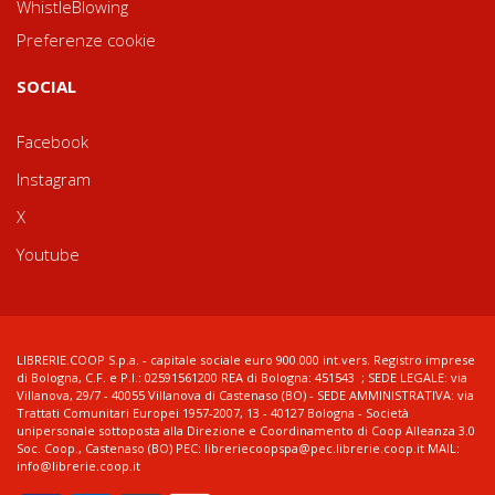
WhistleBlowing
Preferenze cookie
SOCIAL
Facebook
Instagram
X
Youtube
LIBRERIE.COOP S.p.a. - capitale sociale euro 900.000 int.vers. Registro imprese
di Bologna, C.F. e P.I.: 02591561200 REA di Bologna: 451543 ; SEDE LEGALE: via
Villanova, 29/7 - 40055 Villanova di Castenaso (BO) - SEDE AMMINISTRATIVA: via
Trattati Comunitari Europei 1957-2007, 13 - 40127 Bologna - Società
unipersonale sottoposta alla Direzione e Coordinamento di Coop Alleanza 3.0
Soc. Coop., Castenaso (BO) PEC: libreriecoopspa@pec.librerie.coop.it MAIL:
info@librerie.coop.it