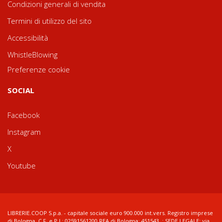
Condizioni generali di vendita
Termini di utilizzo del sito
Accessibilità
WhistleBlowing
Preferenze cookie
SOCIAL
Facebook
Instagram
X
Youtube
LIBRERIE.COOP S.p.a. - capitale sociale euro 900.000 int.vers. Registro imprese
di Bologna, C.F. e P.I.: 02591561200 REA di Bologna: 451543 ; SEDE LEGALE: via