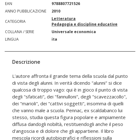
EAN
9788807721526
ANNO PUBBLICAZIONE
2010
Letteratura
CATEGORIA
Pedagogia e discipline educative
COLLANA / SERIE
Universale economica
LINGUA
ita
Descrizione
L'autore affronta il grande tema della scuola dal punto
di vista degli alunni. In verità dicendo "alunni" si dice
qualcosa di troppo vago: qui è in gioco il punto di vista
degli "sfaticati", dei "fannulloni", degli "scavezzacollo",
dei "marioli", dei "cattivi soggetti", insomma di quelli
che vanno male a scuola. Pennac, ex scaldabanco lui
stesso, studia questa figura popolare e ampiamente
diffusa dandogli nobiltà, restituendogli anche il peso
d'angoscia e di dolore che gli appartiene. Il libro
mescola ricordi autobiografici e riflessioni sulla