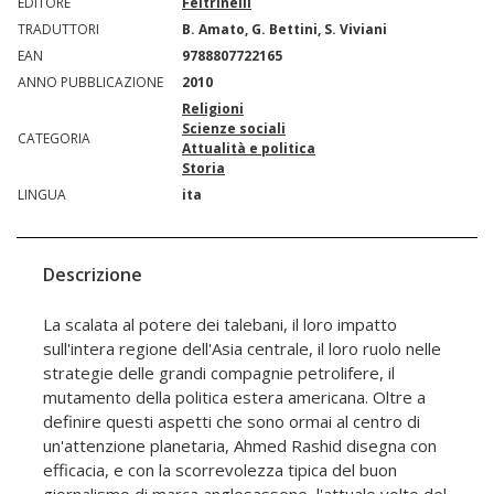
EDITORE
Feltrinelli
TRADUTTORI
B. Amato, G. Bettini, S. Viviani
EAN
9788807722165
ANNO PUBBLICAZIONE
2010
Religioni
Scienze sociali
CATEGORIA
Attualità e politica
Storia
LINGUA
ita
Descrizione
La scalata al potere dei talebani, il loro impatto
sull'intera regione dell'Asia centrale, il loro ruolo nelle
strategie delle grandi compagnie petrolifere, il
mutamento della politica estera americana. Oltre a
definire questi aspetti che sono ormai al centro di
un'attenzione planetaria, Ahmed Rashid disegna con
efficacia, e con la scorrevolezza tipica del buon