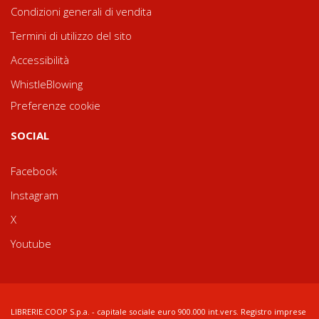
Condizioni generali di vendita
Termini di utilizzo del sito
Accessibilità
WhistleBlowing
Preferenze cookie
SOCIAL
Facebook
Instagram
X
Youtube
LIBRERIE.COOP S.p.a. - capitale sociale euro 900.000 int.vers. Registro imprese