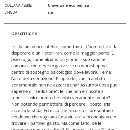
COLLANA / SERIE
Universale economica
LINGUA
ita
Descrizione
Iris ha un amore infelice, come tante. L'uomo che la fa
disperare è un Peter Pan, come la maggior parte. È
psicologa, come alcune. Un giorno il suo capo le
comunica che deve organizzare un workshop nel
centro di sostegno psicologico dove lavora. Tema:
l'arte della seduzione. Proprio lei, che in ambito
sentimentale non ne azzecca una? Assurdo! Cosa può
saperne di "seduzione", lei che non è riuscita a
tenersi l'unico uomo che abbia veramente amato?
Non potendo permettersi di perdere il posto, Iris
accetta la sfida. Ed ecco che al corso si presentano
sei donne che vogliono farsi aiutare a riconquistare o
trovare il partner giusto. Ma come farlo, se le
premesse sono sbagliate? Se appena si dice "ti amo"