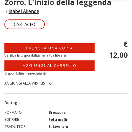
Zorro. L'inizio della leggenda
Isabel Allende
di
CARTACEO
€
PRENOTA UNA COPIA
12,00
Verifica la disponibilità nella tua libreria
AGGIUNGI AL CARRELLO
Disponibilità immediata
?
AGGIUNGI ALLA WISHLIST
Dettagli
FORMATO
Brossura
EDITORE
Feltrinelli
TRADUTTORI
E. Liverani