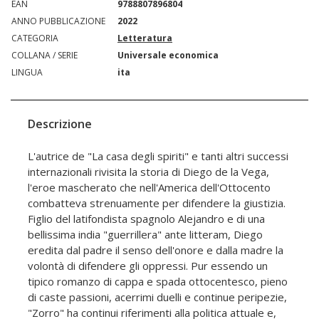
EAN
9788807896804
ANNO PUBBLICAZIONE
2022
CATEGORIA
Letteratura
COLLANA / SERIE
Universale economica
LINGUA
ita
Descrizione
L'autrice de "La casa degli spiriti" e tanti altri successi
internazionali rivisita la storia di Diego de la Vega,
l'eroe mascherato che nell'America dell'Ottocento
combatteva strenuamente per difendere la giustizia.
Figlio del latifondista spagnolo Alejandro e di una
bellissima india "guerrillera" ante litteram, Diego
eredita dal padre il senso dell'onore e dalla madre la
volontà di difendere gli oppressi. Pur essendo un
tipico romanzo di cappa e spada ottocentesco, pieno
di caste passioni, acerrimi duelli e continue peripezie,
"Zorro" ha continui riferimenti alla politica attuale e,