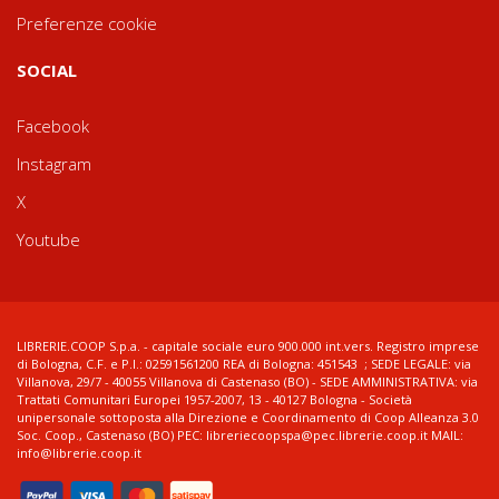
Preferenze cookie
SOCIAL
Facebook
Instagram
X
Youtube
LIBRERIE.COOP S.p.a. - capitale sociale euro 900.000 int.vers. Registro imprese
di Bologna, C.F. e P.I.: 02591561200 REA di Bologna: 451543 ; SEDE LEGALE: via
Villanova, 29/7 - 40055 Villanova di Castenaso (BO) - SEDE AMMINISTRATIVA: via
Trattati Comunitari Europei 1957-2007, 13 - 40127 Bologna - Società
unipersonale sottoposta alla Direzione e Coordinamento di Coop Alleanza 3.0
Soc. Coop., Castenaso (BO) PEC: libreriecoopspa@pec.librerie.coop.it MAIL:
info@librerie.coop.it