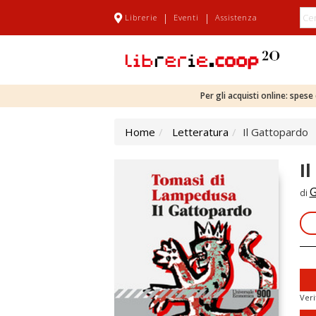
|
|
Librerie
Eventi
Assistenza
Per gli acquisti online: spes
Home
Letteratura
Il Gattopardo
I
G
di
Veri