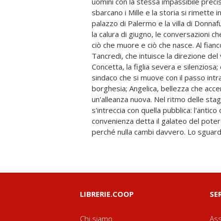
uomini con la stessa impassibile precisi
trasformazione, finitezza, disincanto. E s
sbarcano i Mille e la storia si rimette in
Regno viene a offrire un seggio, la rispo
palazzo di Palermo e la villa di Donnafu
più netto di una terra: orgogliosa, st
la calura di giugno, le conversazioni c
immobilità. Senza proclami, Tomasi 
ciò che muore e ciò che nasce. Al fianco
perfezione della frase il racconto di u
Tancredi, che intuisce la direzione del
romanzo in cui la politica diventa cost
Concetta, la figlia severa e silenziosa;
fummo i Gattopardi, i Leoni; quelli che ci
sindaco che si muove con il passo int
sciacalletti, le iene; e tutti quanti Gatto
borghesia; Angelica, bellezza che accen
continueremo a crederci il sale della ter
un'alleanza nuova. Nel ritmo delle stag
dopoguerra, Il Gattopardo guarda al 1
s'intreccia con quella pubblica: l'antico 
metamorfosi di un Paese: l'elegia di una c
convenienza detta il galateo del pote
perché nulla cambi davvero. Lo sguardo
LIBRERIE.COOP
SE
Chi siamo
Ass