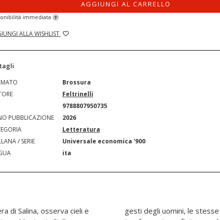
AGGIUNGI AL CARRELLO
onibilità immediata
?
IUNGI ALLA WISHLIST
tagli
RMATO
Brossura
TORE
Feltrinelli
N
9788807950735
O PUBBLICAZIONE
2026
EGORIA
Letteratura
LANA / SERIE
Universale economica '900
GUA
ita
 di Salina, osserva cieli e
 governano le costellazioni: