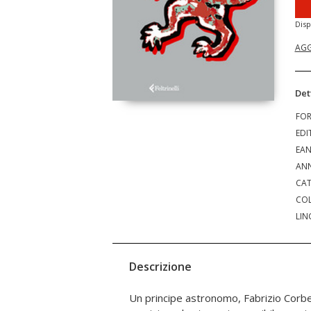
Disp
AGG
Det
FO
EDI
EA
ANN
CAT
COL
LIN
Descrizione
Un principe astronomo, Fabrizio Corbera
gesti degli uomini, le stesse leggi che