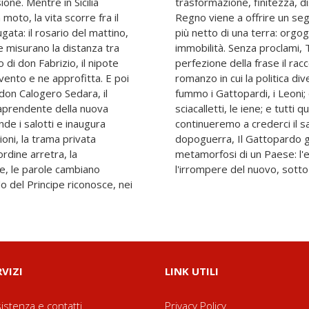
one. Mentre in Sicilia
e un emissario del nuovo
 moto, la vita scorre fra il
sta che riceve è il ritratto
gata: il rosario del mattino,
anca, sapiente della propria
he misurano la distanza tra
di Lampedusa affida alla
 di don Fabrizio, il nipote
na fine e di un inizio: un
 vento e ne approfitta. E poi
ume, il costume destino. "Noi
 don Calogero Sedara, il
 sostituiranno saranno gli
raprendente della nuova
pardi, sciacalli e pecore,
de i salotti e inaugura
ra." Nato nell'Italia del
ioni, la trama privata
860 per raccontare la
ordine arretra, la
lasse al tramonto e
re, le parole cambiano
l'irrompere del nuovo, sotto
 del Principe riconosce, nei
RVIZI
LINK UTILI
istenza e contatti
Privacy Policy