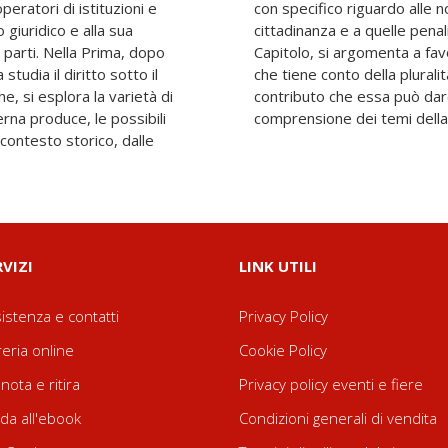
eratori di istituzioni e
e ai diritti sociali e di
 giuridico e alla sua
ure penali. Nell'ultimo
parti. Nella Prima, dopo
ortanza di una prospettiva
 studia il diritto sotto il
inamenti normativi, per il
he, si esplora la varietà di
modo particolare, alla
rna produce, le possibili
comprensione dei temi della 
o contesto storico, dalle
RVIZI
LINK UTILI
istenza e contatti
Privacy Policy
reria online
Cookie Policy
nota e ritira
Privacy policy eventi e fiere
da all'ebook
Condizioni generali di vendita