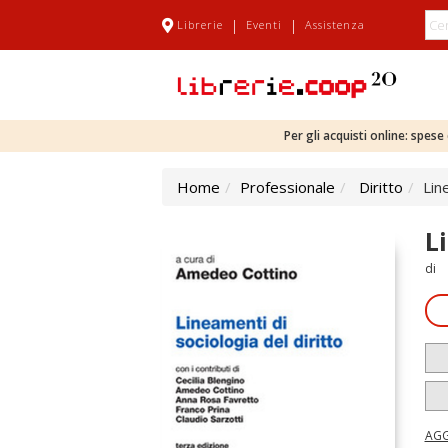
|
|
Librerie
Eventi
Assistenza
Per gli acquisti online: spes
Home
Professionale
Diritto
Lin
L
di
AGG