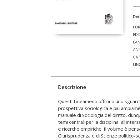
Det
FO
EDI
EA
ANN
CAT
LIN
Descrizione
Questi Lineamenti offrono uno sguardo 
società semplici al campo giuridico postmod
prospettiva sociologica e più ampiamen
particolare è rivolta alla cultura giuridi
manuale di Sociologia del diritto, dun
lavori, sia quella dell'uomo comune, e 
temi centrali per la disciplina, all'inte
nome di socializzazione normativa e 
e ricerche empiriche. Il volume è pens
illustra la varietà e la complessità dei 
Giurisprudenza e di Scienze politico-soc
del diritto e le modalità della sua a