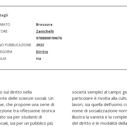
tagli
RMATO
Brossura
TORE
Zanichelli
N
9788808199676
O PUBBLICAZIONE
2022
EGORIA
Diritto
GUA
ita
sul diritto nella
erno. Un'attenzione
te delle scienze sociali. Un
ca, sia quella degli addetti ai
que, che propone una serie di
ai processi che vanno sotto il
rsezione tra riflessione teorica
giuridica. La Seconda Parte
ato sia per studenti di
meccanismi di produzione
iali, sia per un pubblico più
ttuazione e implementazione,