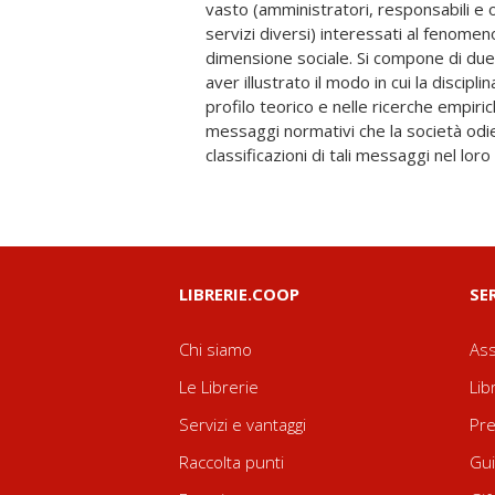
vasto (amministratori, responsabili e op
con specifico riguardo alle norme relativ
servizi diversi) interessati al fenomeno
cittadinanza e a quelle penali e delle proced
dimensione sociale. Si compone di due 
Capitolo, si argomenta a favore dell'imp
aver illustrato il modo in cui la disciplina
che tiene conto della pluralità degli ord
profilo teorico e nelle ricerche empiric
contributo che essa può dare, in 
messaggi normativi che la società odie
classificazioni di tali messaggi nel lor
LIBRERIE.COOP
SE
Chi siamo
Ass
Le Librerie
Lib
Servizi e vantaggi
Pre
Raccolta punti
Gui