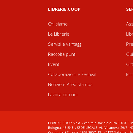
LIBRERIE.COOP
SE
Chi siamo
Ass
Le Librerie
Lib
Servizi e vantaggi
Pre
Raccolta punti
Gui
Eventi
Gif
Collaborazioni e Festival
Isc
Notizie e Area stampa
Lavora con noi
LIBRERIE.COOP S.p.a. - capitale sociale euro 900.000 in
Bologna: 451543 ; SEDE LEGALE: via Villanova, 29/7 - 4
Comunitari Europei 1957-2007, 13 - 40127 Bologna - S