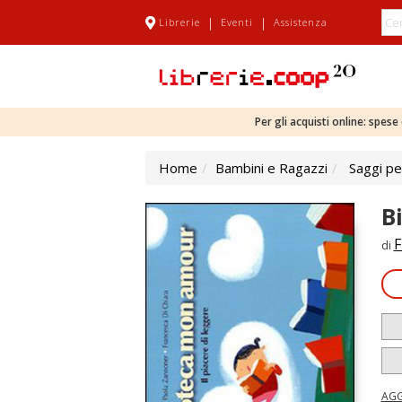
|
|
Librerie
Eventi
Assistenza
Per gli acquisti online: spes
Home
Bambini e Ragazzi
Saggi pe
B
F
di
AGG