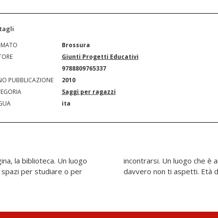
tagli
RMATO
Brossura
TORE
Giunti Progetti Educativi
N
9788809765337
O PUBBLICAZIONE
2010
EGORIA
Saggi per ragazzi
GUA
ita
na, la biblioteca. Un luogo
ove potrai fare incontri che
D, spazi per studiare o per
davvero non ti aspetti. Età di