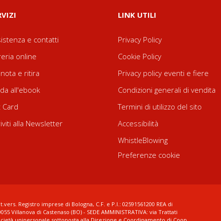
RVIZI
LINK UTILI
istenza e contatti
Privacy Policy
reria online
Cookie Policy
nota e ritira
Privacy policy eventi e fiere
da all'ebook
Condizioni generali di vendita
t Card
Termini di utilizzo del sito
riviti alla Newsletter
Accessibilità
WhistleBlowing
Preferenze cookie
t.vers. Registro imprese di Bologna, C.F. e P.I.: 02591561200 REA di
0055 Villanova di Castenaso (BO) - SEDE AMMINISTRATIVA: via Trattati
ocietà unipersonale sottoposta alla Direzione e Coordinamento di Coop