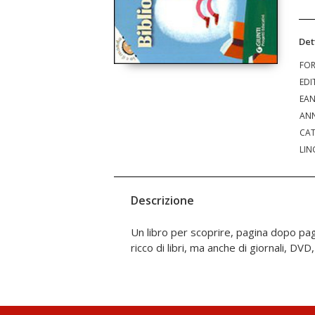
Det
FO
EDI
EA
ANN
CAT
LIN
Descrizione
Un libro per scoprire, pagina dopo pagi
incontrarsi. Un luogo che è anche tuo, d
ricco di libri, ma anche di giornali, DV