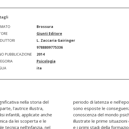
tagli
RMATO
Brossura
TORE
Giunti Editore
DUTTORI
L. Zaccaria Gairinger
N
9788809775336
O PUBBLICAZIONE
2014
EGORIA
Psicologia
GUA
ita
ificativa nella storia del
bertà. Nella seconda parte,
rte, l'autrice illustra,
che scaturiscono dalla
si infantili, applicate anche
mbini. In particolare sono
cnica da lei scoperta e le
il conflitto edipico precoce
le tecnica nell'infanzia, nel
e i primi stadi della formazio