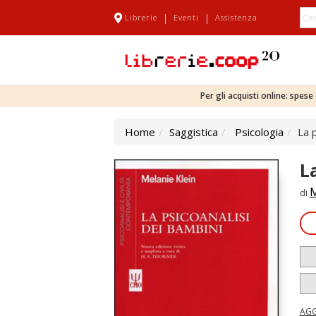
|
|
Librerie
Eventi
Assistenza
Per gli acquisti online: spes
Home
Saggistica
Psicologia
La 
L
M
di
AGG