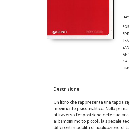
Det
FO
EDI
TRA
EA
ANN
CAT
LIN
Descrizione
Un libro che rappresenta una tappa sign
periodo di latenza e nell'epoca della pu
movimento psicoanalitico. Nella prima pa
sono esposte le conseguenze teoriche 
attraverso l'esposizione delle sue anali
conoscenza del mondo psichico dei ba
ai bambini molto piccoli, la speciale te
illustrate le prime situazioni d'angoscia, 
differenti modalità di applicazione di ta