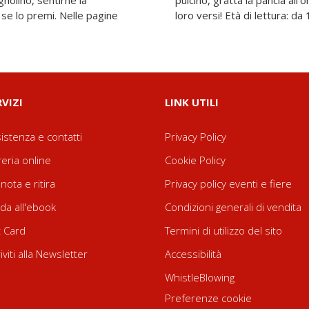
agnolino, sentirne la
l topolino... e ascolta i
se lo premi. Nelle pagine
loro versi! Età di lettura: da
RVIZI
LINK UTILI
istenza e contatti
Privacy Policy
reria online
Cookie Policy
nota e ritira
Privacy policy eventi e fiere
da all'ebook
Condizioni generali di vendita
t Card
Termini di utilizzo del sito
riviti alla Newsletter
Accessibilità
WhistleBlowing
Preferenze cookie