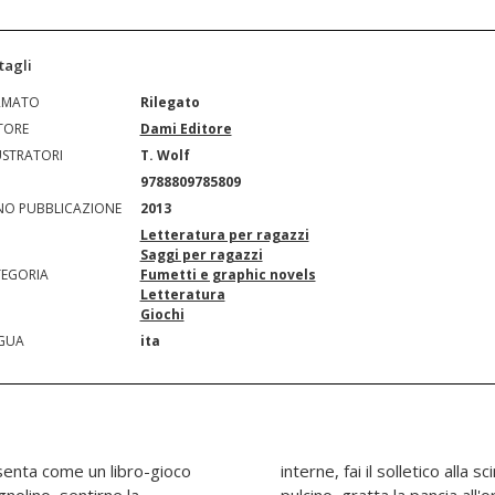
tagli
RMATO
Rilegato
TORE
Dami Editore
USTRATORI
T. Wolf
N
9788809785809
O PUBBLICAZIONE
2013
Letteratura per ragazzi
Saggi per ragazzi
EGORIA
Fumetti e graphic novels
Letteratura
Giochi
GUA
ita
esenta come un libro-gioco
ta, accarezza il gatto o il