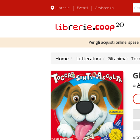
|
|
Librerie
Eventi
Assistenza
Per gli acquisti online: spes
Home
Letteratura
Gli animali. Toc
G
A
di
AGG