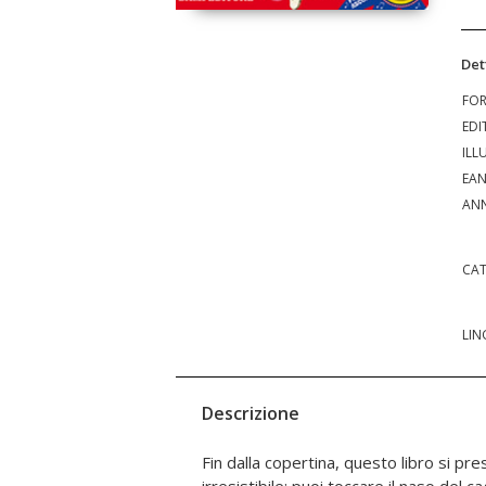
Det
FO
EDI
ILL
EA
ANN
CAT
LIN
Descrizione
Fin dalla copertina, questo libro si pr
interne, fai il solletico alla scimmiet