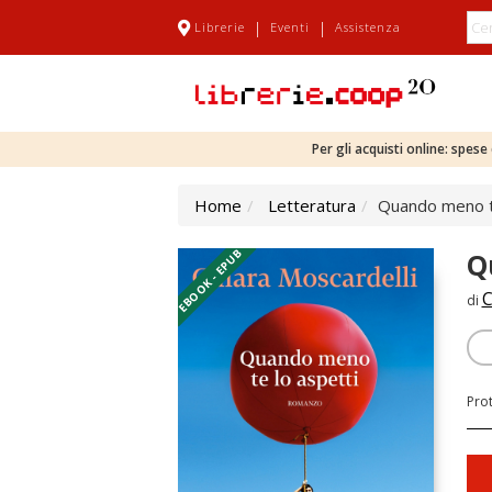
|
|
Librerie
Eventi
Assistenza
Per gli acquisti online: spes
Home
Letteratura
Quando meno te
EBOOK - EPUB
Q
C
di
Pro