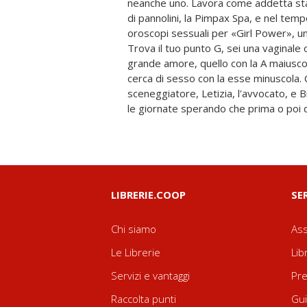
neanche uno. Lavora come addetta sta
incaricato della ristrutturazione: Ricc
di pannolini, la Pimpax Spa, e nel temp
riconosce, è Alberto Ristori. Perché si 
oroscopi sessuali per «Girl Power», u
modo? Perché dice di non averla mai 
Trova il tuo punto G, sei una vaginale o
veramente quest'uomo così carismatico?
grande amore, quello con la A maiuscol
ma ne è attratta, e quando arriva 
cerca di sesso con la esse minuscola. C
buttarsi o no, lei non si tira indietro, 
sceneggiatore, Letizia, l'avvocato, e Bi
le giornate sperando che prima o poi 
LIBRERIE.COOP
SE
Chi siamo
Ass
Le Librerie
Lib
Servizi e vantaggi
Pre
Raccolta punti
Gui