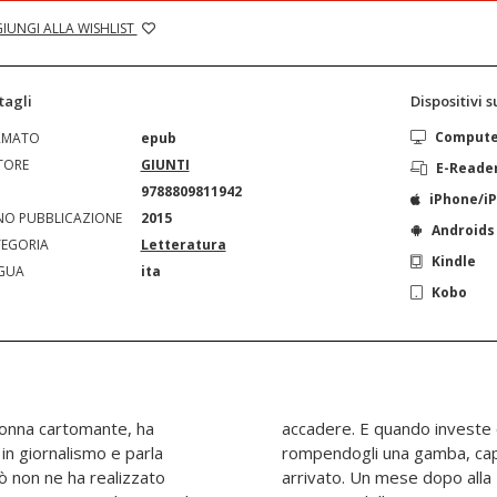
IUNGI ALLA WISHLIST
tagli
Dispositivi 
Comput
RMATO
epub
TORE
GIUNTI
E-Reade
N
9788809811942
iPhone/i
O PUBBLICAZIONE
2015
Androids
EGORIA
Letteratura
Kindle
GUA
ita
Kobo
nonna cartomante, ha
letta Alberto Ristori,
in giornalismo e parla
 che questo qualcosa è
ò non ne ha realizzato
i presenta un consulente