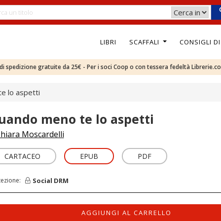
LIBRI
SCAFFALI
CONSIGLI D
e di spedizione gratuite da 25€ - Per i soci Coop o con tessera fedeltà Librerie.c
 lo aspetti
uando meno te lo aspetti
hiara Moscardelli
CARTACEO
EPUB
PDF
Social DRM
tezione:
AGGIUNGI AL CARRELLO