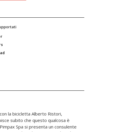
supportati
er
rs
Pad