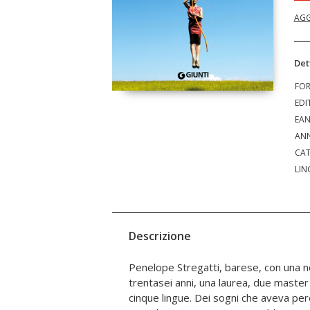
AGG
Det
FO
EDI
EA
ANN
CAT
LIN
Descrizione
Penelope Stregatti, barese, con una 
accadere. E quando investe con la bicic
trentasei anni, una laurea, due master 
rompendogli una gamba, capisce subito
cinque lingue. Dei sogni che aveva per
arrivato. Un mese dopo alla Pimpax Spa s