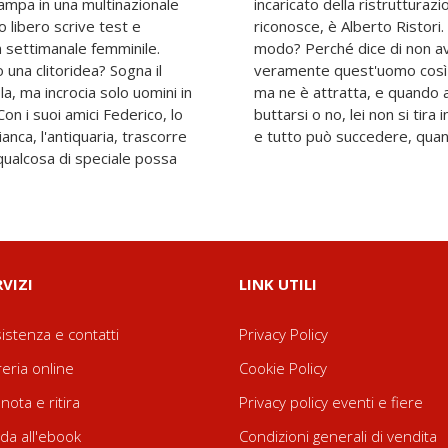
mpa in una multinazionale
ardo Galanti. Ma Penelope lo
o libero scrive test e
fa chiamare in un altro
n settimanale femminile.
incontrata prima? Chi è
 una clitoridea? Sogna il
 Penelope ha paura di lui
a, ma incrocia solo uomini in
il momento di decidere se
on i suoi amici Federico, lo
perché la vita è un'avventura
anca, l'antiquaria, trascorre
e tutto può succedere, quan
qualcosa di speciale possa
RVIZI
LINK UTILI
istenza e contatti
Privacy Policy
reria online
Cookie Policy
nota e ritira
Privacy policy eventi e fiere
da all'ebook
Condizioni generali di vendita