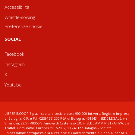
Accessibilità
WhistleBlowing
Preferenze cookie
SOCIAL
Facebook
Instagram
X
Youtube
LIBRERIE.COOP S.p.a. - capitale sociale euro 900.000 int.vers. Registro imprese
di Bologna, C.F. e P.I.: 02591561200 REA di Bologna: 451543 ; SEDE LEGALE: via
Villanova, 29/7 - 40055 Villanova di Castenaso (BO) - SEDE AMMINISTRATIVA: via
Trattati Comunitari Europei 1957-2007, 13 - 40127 Bologna - Società
unipersonale sottoposta alla Direzione e Coordinamento di Coop Alleanza 3.0