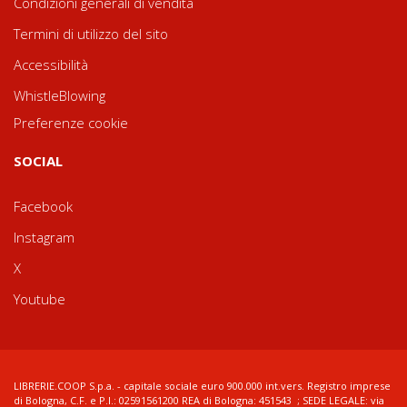
Condizioni generali di vendita
Termini di utilizzo del sito
Accessibilità
WhistleBlowing
Preferenze cookie
SOCIAL
Facebook
Instagram
X
Youtube
LIBRERIE.COOP S.p.a. - capitale sociale euro 900.000 int.vers. Registro imprese
di Bologna, C.F. e P.I.: 02591561200 REA di Bologna: 451543 ; SEDE LEGALE: via