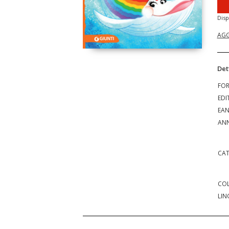
Disp
AGG
Det
FO
EDI
EA
ANN
CAT
COL
LIN