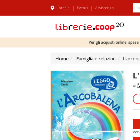
|
|
Librerie
Eventi
Assistenza
Per gli acquisti online: spes
Home
Famiglia e relazioni
L'arcob
L
M
di
Veri