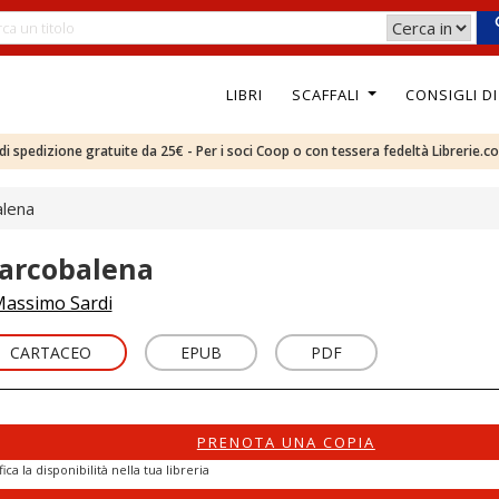
LIBRI
SCAFFALI
CONSIGLI D
e di spedizione gratuite da 25€ - Per i soci Coop o con tessera fedeltà Librerie.c
alena
'arcobalena
assimo Sardi
CARTACEO
EPUB
PDF
PRENOTA UNA COPIA
fica la disponibilità nella tua libreria