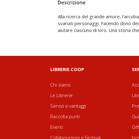
Descrizione
Alla ricerca del grande amore, l'arcobal
altruismo. Testo in stampatello minuscolo a
svariati personaggi. Facendo dono dei s
aiutare ciascuno di loro. Una storia c
LIBRERIE.COOP
SE
Chi siamo
Ass
Le Librerie
Lib
Servizi e vantaggi
Pre
Raccolta punti
Gui
Eventi
Gif
Collaborazioni e Festival
Isc