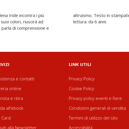
ena Iride incontra i più
d alta leggibilità. Età di
uoi colori, riuscirà ad
lettura: da 6 anni.
he parla di comprensione e
RVIZI
LINK UTILI
istenza e contatti
Privacy Policy
reria online
Cookie Policy
nota e ritira
Privacy policy eventi e fiere
da all'ebook
Condizioni generali di vendita
t Card
Termini di utilizzo del sito
riviti alla Newsletter
Accessibilità