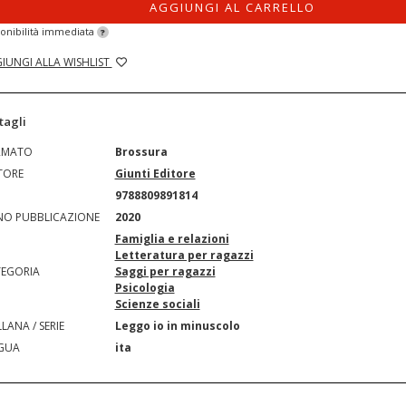
AGGIUNGI AL CARRELLO
onibilità immediata
?
IUNGI ALLA WISHLIST
tagli
RMATO
Brossura
TORE
Giunti Editore
N
9788809891814
O PUBBLICAZIONE
2020
Famiglia e relazioni
Letteratura per ragazzi
EGORIA
Saggi per ragazzi
Psicologia
Scienze sociali
LANA / SERIE
Leggo io in minuscolo
GUA
ita