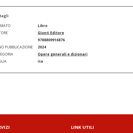
tagli
RMATO
Libro
TORE
Giunti Editore
N
9788809916876
O PUBBLICAZIONE
2024
EGORIA
Opere generali e dizionari
GUA
ita
RVIZI
LINK UTILI