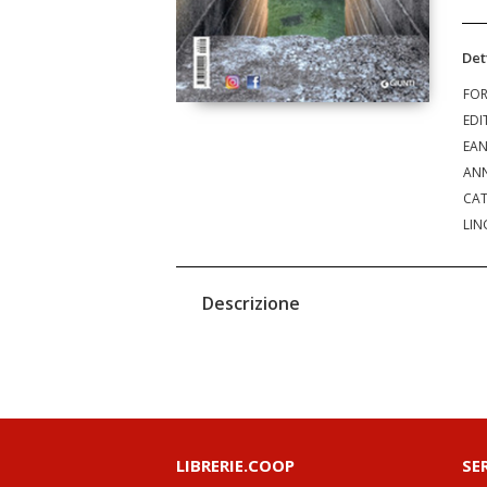
Det
FO
EDI
EA
ANN
CAT
LIN
Descrizione
LIBRERIE.COOP
SE