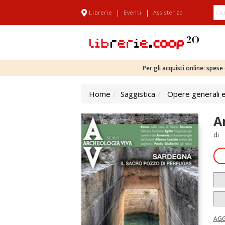
|
|
Librerie
Eventi
Assistenza
Per gli acquisti online: spes
Home
Saggistica
Opere generali e
A
di
AGG